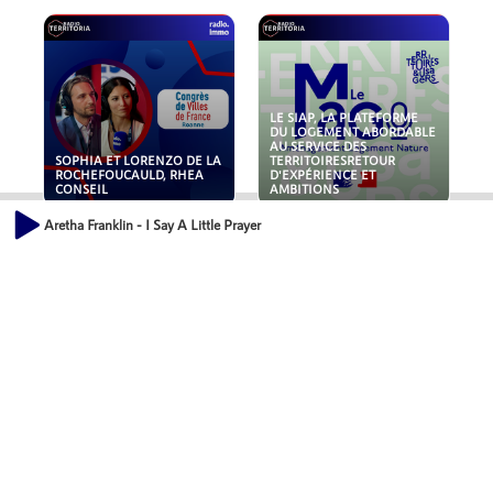
LE SIAP, LA PLATEFORME
DU LOGEMENT ABORDABLE
AU SERVICE DES
SOPHIA ET LORENZO DE LA
TERRITOIRESRETOUR
ROCHEFOUCAULD, RHEA
D'EXPÉRIENCE ET
CONSEIL
AMBITIONS
Aretha Franklin - I Say A Little Prayer
POLLUANTS : DE LA
NOUVEAUX RISQUES :
TOITURE AUX FONDATIONS,
QUELLES ASSURANCES
COMMENT SÉCURISER VOS
POUR NOS ENTREPRISES ?
ACTIFS IMMOBILIER ?