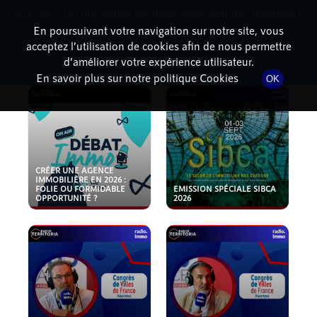
Cette radio est disponible en application android ! Appuyez ci-
RadioTerritoria
La radio des territoires
dessous pour l'installer.
En poursuivant votre navigation sur notre site, vous
acceptez l’utilisation de cookies afin de nous permettre
PODCASTS
Non merci
Télécharger l'application
d’améliorer votre expérience utilisateur.
En savoir plus sur notre politique Cookies
OK
CRÉER UNE AGENCE
IMMOBILIÈRE EN 2026 :
FOLIE OU FORMIDABLE
EMISSION SPÉCIALE SIBCA
OPPORTUNITÉ ?
2026