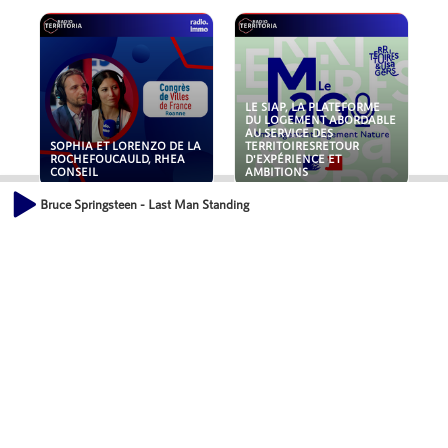
LE SIAP, LA PLATEFORME
DU LOGEMENT ABORDABLE
AU SERVICE DES
SOPHIA ET LORENZO DE LA
TERRITOIRESRETOUR
ROCHEFOUCAULD, RHEA
D'EXPÉRIENCE ET
CONSEIL
AMBITIONS
Bruce Springsteen - Last Man Standing
POLLUANTS : DE LA
NOUVEAUX RISQUES :
TOITURE AUX FONDATIONS,
QUELLES ASSURANCES
COMMENT SÉCURISER VOS
POUR NOS ENTREPRISES ?
ACTIFS IMMOBILIER ?