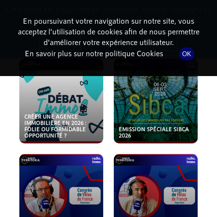
Cette radio est disponible en application android ! Appuyez ci-
RadioTerritoria
La radio des territoires
dessous pour l'installer.
En poursuivant votre navigation sur notre site, vous
acceptez l’utilisation de cookies afin de nous permettre
PODCASTS
Non merci
Télécharger l'application
d’améliorer votre expérience utilisateur.
En savoir plus sur notre politique Cookies
OK
CRÉER UNE AGENCE
IMMOBILIÈRE EN 2026 :
FOLIE OU FORMIDABLE
EMISSION SPÉCIALE SIBCA
OPPORTUNITÉ ?
2026