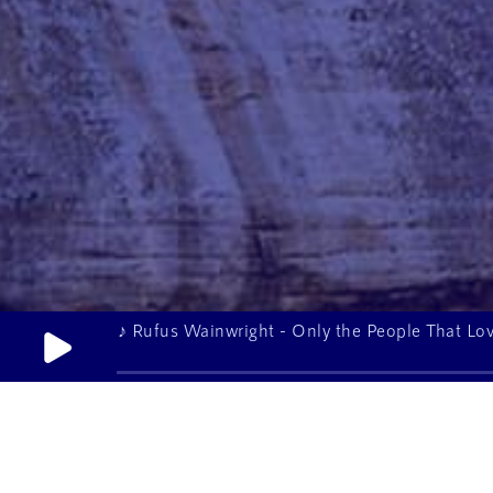
♪ Fazerdaze - Last to Sleep