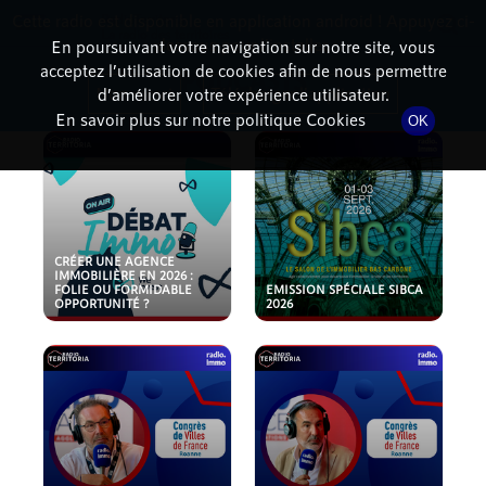
Cette radio est disponible en application android ! Appuyez ci-
RadioTerritoria
La radio des territoires
dessous pour l'installer.
En poursuivant votre navigation sur notre site, vous
acceptez l’utilisation de cookies afin de nous permettre
PODCASTS
Non merci
Télécharger l'application
d’améliorer votre expérience utilisateur.
En savoir plus sur notre politique Cookies
OK
CRÉER UNE AGENCE
IMMOBILIÈRE EN 2026 :
FOLIE OU FORMIDABLE
EMISSION SPÉCIALE SIBCA
OPPORTUNITÉ ?
2026