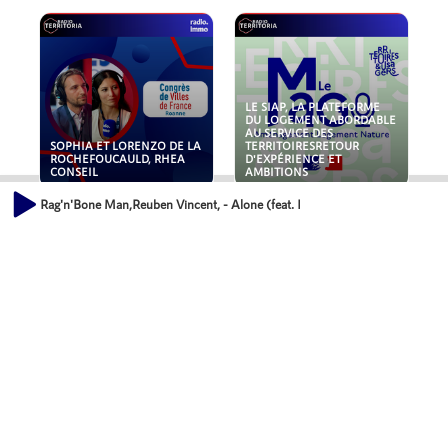
LE SIAP, LA PLATEFORME
DU LOGEMENT ABORDABLE
AU SERVICE DES
SOPHIA ET LORENZO DE LA
TERRITOIRESRETOUR
ROCHEFOUCAULD, RHEA
D'EXPÉRIENCE ET
CONSEIL
AMBITIONS
Rag'n'Bone Man,Reuben Vincent, - Alone (feat. Reuben Vincent) -
POLLUANTS : DE LA
NOUVEAUX RISQUES :
TOITURE AUX FONDATIONS,
QUELLES ASSURANCES
COMMENT SÉCURISER VOS
POUR NOS ENTREPRISES ?
ACTIFS IMMOBILIER ?