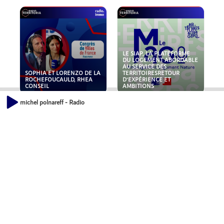
LE SIAP, LA PLATEFORME
DU LOGEMENT ABORDABLE
AU SERVICE DES
SOPHIA ET LORENZO DE LA
TERRITOIRESRETOUR
ROCHEFOUCAULD, RHEA
D'EXPÉRIENCE ET
CONSEIL
AMBITIONS
michel polnareff - Radio
POLLUANTS : DE LA
NOUVEAUX RISQUES :
TOITURE AUX FONDATIONS,
QUELLES ASSURANCES
COMMENT SÉCURISER VOS
POUR NOS ENTREPRISES ?
ACTIFS IMMOBILIER ?