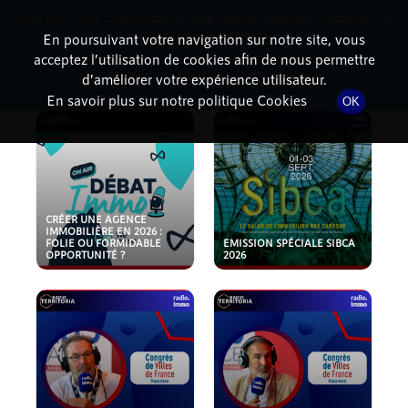
Cette radio est disponible en application android ! Appuyez ci-
RadioTerritoria
La radio des territoires
dessous pour l'installer.
En poursuivant votre navigation sur notre site, vous
acceptez l’utilisation de cookies afin de nous permettre
PODCASTS
Non merci
Télécharger l'application
d’améliorer votre expérience utilisateur.
En savoir plus sur notre politique Cookies
OK
CRÉER UNE AGENCE
IMMOBILIÈRE EN 2026 :
FOLIE OU FORMIDABLE
EMISSION SPÉCIALE SIBCA
OPPORTUNITÉ ?
2026