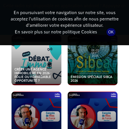
Cette radio est disponible en application android ! Appuyez ci-
RadioTerritoria
La radio des territoires
dessous pour l'installer.
En poursuivant votre navigation sur notre site, vous
acceptez l’utilisation de cookies afin de nous permettre
PODCASTS
Non merci
Télécharger l'application
d’améliorer votre expérience utilisateur.
En savoir plus sur notre politique Cookies
OK
CRÉER UNE AGENCE
IMMOBILIÈRE EN 2026 :
FOLIE OU FORMIDABLE
EMISSION SPÉCIALE SIBCA
OPPORTUNITÉ ?
2026