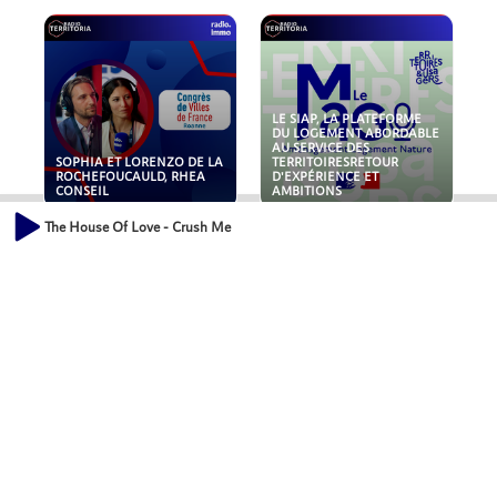
LE SIAP, LA PLATEFORME
DU LOGEMENT ABORDABLE
AU SERVICE DES
SOPHIA ET LORENZO DE LA
TERRITOIRESRETOUR
ROCHEFOUCAULD, RHEA
D'EXPÉRIENCE ET
CONSEIL
AMBITIONS
The House Of Love - Crush Me
POLLUANTS : DE LA
NOUVEAUX RISQUES :
TOITURE AUX FONDATIONS,
QUELLES ASSURANCES
COMMENT SÉCURISER VOS
POUR NOS ENTREPRISES ?
ACTIFS IMMOBILIER ?