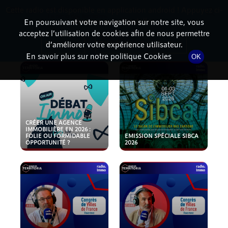
Cette radio est disponible en application android ! Appuyez ci-
RadioTerritoria
La radio des territoires
dessous pour l'installer.
En poursuivant votre navigation sur notre site, vous
acceptez l’utilisation de cookies afin de nous permettre
PODCASTS
Non merci
Télécharger l'application
d’améliorer votre expérience utilisateur.
En savoir plus sur notre politique Cookies
OK
CRÉER UNE AGENCE
IMMOBILIÈRE EN 2026 :
FOLIE OU FORMIDABLE
EMISSION SPÉCIALE SIBCA
OPPORTUNITÉ ?
2026