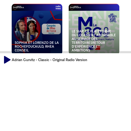
LE SIAP, LA PLATEFORME
DU LOGEMENT ABORDABLE
AU SERVICE DES
SOPHIA ET LORENZO DE LA
TERRITOIRESRETOUR
ROCHEFOUCAULD, RHEA
D'EXPÉRIENCE ET
CONSEIL
AMBITIONS
Adrian Gurvitz - Classic - Original Radio Version 96' - Remastered
POLLUANTS : DE LA
NOUVEAUX RISQUES :
TOITURE AUX FONDATIONS,
QUELLES ASSURANCES
COMMENT SÉCURISER VOS
POUR NOS ENTREPRISES ?
ACTIFS IMMOBILIER ?