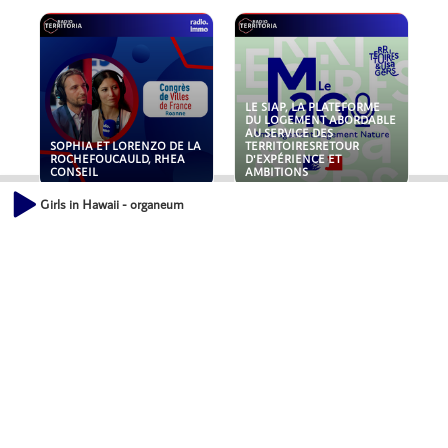
LE SIAP, LA PLATEFORME
DU LOGEMENT ABORDABLE
AU SERVICE DES
SOPHIA ET LORENZO DE LA
TERRITOIRESRETOUR
ROCHEFOUCAULD, RHEA
D'EXPÉRIENCE ET
CONSEIL
AMBITIONS
Girls in Hawaii - organeum
POLLUANTS : DE LA
NOUVEAUX RISQUES :
TOITURE AUX FONDATIONS,
QUELLES ASSURANCES
COMMENT SÉCURISER VOS
POUR NOS ENTREPRISES ?
ACTIFS IMMOBILIER ?