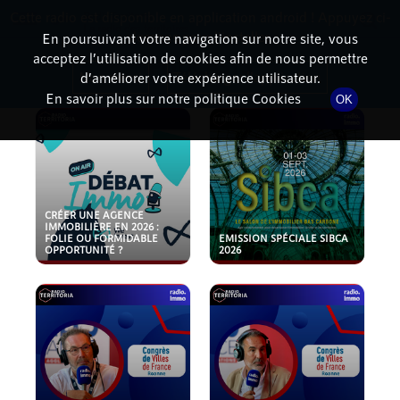
Cette radio est disponible en application android ! Appuyez ci-
RadioTerritoria
La radio des territoires
dessous pour l'installer.
En poursuivant votre navigation sur notre site, vous
acceptez l’utilisation de cookies afin de nous permettre
PODCASTS
Non merci
Télécharger l'application
d’améliorer votre expérience utilisateur.
En savoir plus sur notre politique Cookies
OK
CRÉER UNE AGENCE
IMMOBILIÈRE EN 2026 :
FOLIE OU FORMIDABLE
EMISSION SPÉCIALE SIBCA
OPPORTUNITÉ ?
2026