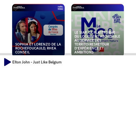
LE SIAP, LA PLATEFORME
DU LOGEMENT ABORDABLE
AU SERVICE DES
SOPHIA ET LORENZO DE LA
TERRITOIRESRETOUR
ROCHEFOUCAULD, RHEA
D'EXPÉRIENCE ET
CONSEIL
AMBITIONS
Elton John - Just Like Belgium
POLLUANTS : DE LA
NOUVEAUX RISQUES :
TOITURE AUX FONDATIONS,
QUELLES ASSURANCES
COMMENT SÉCURISER VOS
POUR NOS ENTREPRISES ?
ACTIFS IMMOBILIER ?