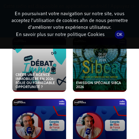
Cette radio est disponible en application android ! Appuyez ci-
RadioTerritoria
La radio des territoires
dessous pour l'installer.
En poursuivant votre navigation sur notre site, vous
acceptez l’utilisation de cookies afin de nous permettre
PODCASTS
Non merci
Télécharger l'application
d’améliorer votre expérience utilisateur.
En savoir plus sur notre politique Cookies
OK
CRÉER UNE AGENCE
IMMOBILIÈRE EN 2026 :
FOLIE OU FORMIDABLE
EMISSION SPÉCIALE SIBCA
OPPORTUNITÉ ?
2026