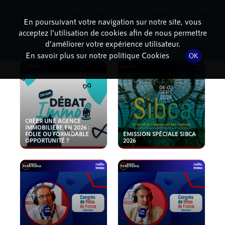
Cette radio est disponible en application android ! Appuyez ci-
RadioTerritoria
La radio des territoires
dessous pour l'installer.
En poursuivant votre navigation sur notre site, vous
acceptez l’utilisation de cookies afin de nous permettre
PODCASTS
Non merci
Télécharger l'application
d’améliorer votre expérience utilisateur.
En savoir plus sur notre politique Cookies
OK
CRÉER UNE AGENCE
IMMOBILIÈRE EN 2026 :
FOLIE OU FORMIDABLE
EMISSION SPÉCIALE SIBCA
OPPORTUNITÉ ?
2026