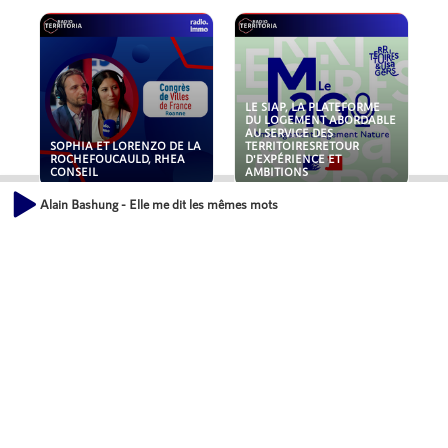
LE SIAP, LA PLATEFORME
DU LOGEMENT ABORDABLE
AU SERVICE DES
SOPHIA ET LORENZO DE LA
TERRITOIRESRETOUR
ROCHEFOUCAULD, RHEA
D'EXPÉRIENCE ET
CONSEIL
AMBITIONS
Alain Bashung - Elle me dit les mêmes mots
POLLUANTS : DE LA
NOUVEAUX RISQUES :
TOITURE AUX FONDATIONS,
QUELLES ASSURANCES
COMMENT SÉCURISER VOS
POUR NOS ENTREPRISES ?
ACTIFS IMMOBILIER ?