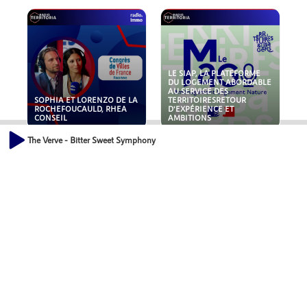
LE SIAP, LA PLATEFORME
DU LOGEMENT ABORDABLE
AU SERVICE DES
SOPHIA ET LORENZO DE LA
TERRITOIRESRETOUR
ROCHEFOUCAULD, RHEA
D'EXPÉRIENCE ET
CONSEIL
AMBITIONS
The Verve - Bitter Sweet Symphony
POLLUANTS : DE LA
NOUVEAUX RISQUES :
TOITURE AUX FONDATIONS,
QUELLES ASSURANCES
COMMENT SÉCURISER VOS
POUR NOS ENTREPRISES ?
ACTIFS IMMOBILIER ?