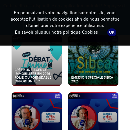
Cette radio est disponible en application android ! Appuyez ci-
RadioTerritoria
La radio des territoires
dessous pour l'installer.
En poursuivant votre navigation sur notre site, vous
acceptez l’utilisation de cookies afin de nous permettre
PODCASTS
Non merci
Télécharger l'application
d’améliorer votre expérience utilisateur.
En savoir plus sur notre politique Cookies
OK
CRÉER UNE AGENCE
IMMOBILIÈRE EN 2026 :
FOLIE OU FORMIDABLE
EMISSION SPÉCIALE SIBCA
OPPORTUNITÉ ?
2026