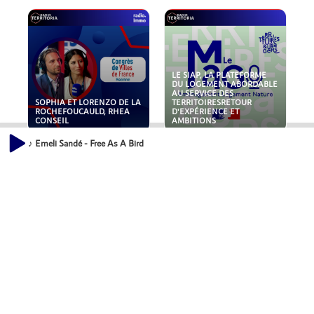
LE SIAP, LA PLATEFORME
DU LOGEMENT ABORDABLE
AU SERVICE DES
SOPHIA ET LORENZO DE LA
TERRITOIRESRETOUR
ROCHEFOUCAULD, RHEA
D'EXPÉRIENCE ET
CONSEIL
AMBITIONS
♪ Emeli Sandé - Free As A Bird
POLLUANTS : DE LA
NOUVEAUX RISQUES :
TOITURE AUX FONDATIONS,
QUELLES ASSURANCES
COMMENT SÉCURISER VOS
POUR NOS ENTREPRISES ?
ACTIFS IMMOBILIER ?