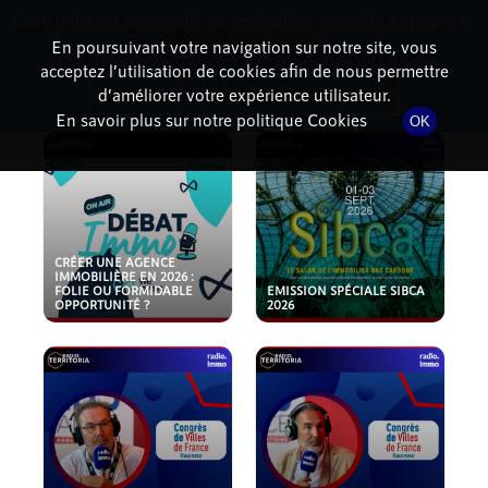
Cette radio est disponible en application android ! Appuyez ci-
RadioTerritoria
La radio des territoires
dessous pour l'installer.
En poursuivant votre navigation sur notre site, vous
acceptez l’utilisation de cookies afin de nous permettre
PODCASTS
Non merci
Télécharger l'application
d’améliorer votre expérience utilisateur.
En savoir plus sur notre politique Cookies
OK
CRÉER UNE AGENCE
IMMOBILIÈRE EN 2026 :
FOLIE OU FORMIDABLE
EMISSION SPÉCIALE SIBCA
OPPORTUNITÉ ?
2026