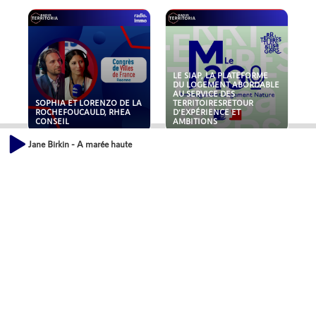
LE SIAP, LA PLATEFORME
DU LOGEMENT ABORDABLE
AU SERVICE DES
SOPHIA ET LORENZO DE LA
TERRITOIRESRETOUR
ROCHEFOUCAULD, RHEA
D'EXPÉRIENCE ET
CONSEIL
AMBITIONS
Jane Birkin - A marée haute
POLLUANTS : DE LA
NOUVEAUX RISQUES :
TOITURE AUX FONDATIONS,
QUELLES ASSURANCES
COMMENT SÉCURISER VOS
POUR NOS ENTREPRISES ?
ACTIFS IMMOBILIER ?