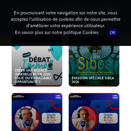
Cette radio est disponible en application android ! Appuyez ci-
RadioTerritoria
La radio des territoires
dessous pour l'installer.
En poursuivant votre navigation sur notre site, vous
acceptez l’utilisation de cookies afin de nous permettre
PODCASTS
Non merci
Télécharger l'application
d’améliorer votre expérience utilisateur.
En savoir plus sur notre politique Cookies
OK
CRÉER UNE AGENCE
IMMOBILIÈRE EN 2026 :
FOLIE OU FORMIDABLE
EMISSION SPÉCIALE SIBCA
OPPORTUNITÉ ?
2026