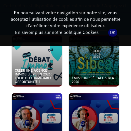
Cette radio est disponible en application android ! Appuyez ci-
RadioTerritoria
La radio des territoires
dessous pour l'installer.
En poursuivant votre navigation sur notre site, vous
acceptez l’utilisation de cookies afin de nous permettre
PODCASTS
Non merci
Télécharger l'application
d’améliorer votre expérience utilisateur.
En savoir plus sur notre politique Cookies
OK
CRÉER UNE AGENCE
IMMOBILIÈRE EN 2026 :
FOLIE OU FORMIDABLE
EMISSION SPÉCIALE SIBCA
OPPORTUNITÉ ?
2026