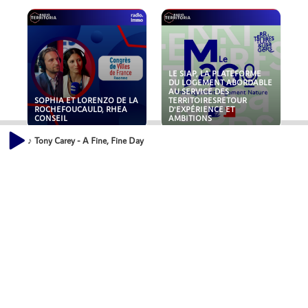
LE SIAP, LA PLATEFORME
DU LOGEMENT ABORDABLE
AU SERVICE DES
SOPHIA ET LORENZO DE LA
TERRITOIRESRETOUR
ROCHEFOUCAULD, RHEA
D'EXPÉRIENCE ET
CONSEIL
AMBITIONS
♪ Tony Carey - A Fine, Fine Day
POLLUANTS : DE LA
NOUVEAUX RISQUES :
TOITURE AUX FONDATIONS,
QUELLES ASSURANCES
COMMENT SÉCURISER VOS
POUR NOS ENTREPRISES ?
ACTIFS IMMOBILIER ?