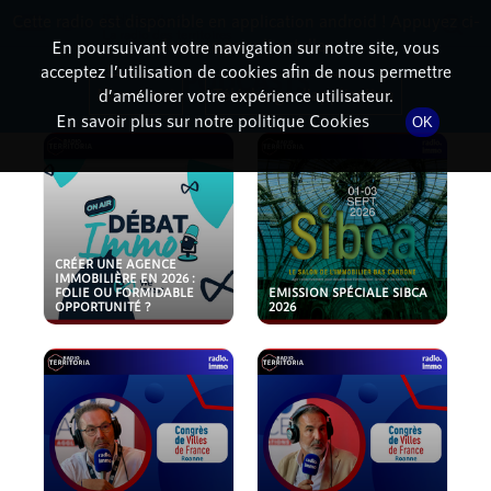
Cette radio est disponible en application android ! Appuyez ci-
RadioTerritoria
La radio des territoires
dessous pour l'installer.
En poursuivant votre navigation sur notre site, vous
acceptez l’utilisation de cookies afin de nous permettre
PODCASTS
Non merci
Télécharger l'application
d’améliorer votre expérience utilisateur.
En savoir plus sur notre politique Cookies
OK
CRÉER UNE AGENCE
IMMOBILIÈRE EN 2026 :
FOLIE OU FORMIDABLE
EMISSION SPÉCIALE SIBCA
OPPORTUNITÉ ?
2026