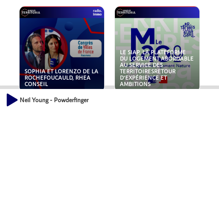
LE SIAP, LA PLATEFORME
DU LOGEMENT ABORDABLE
AU SERVICE DES
SOPHIA ET LORENZO DE LA
TERRITOIRESRETOUR
ROCHEFOUCAULD, RHEA
D'EXPÉRIENCE ET
CONSEIL
AMBITIONS
Neil Young - Powderfinger
POLLUANTS : DE LA
NOUVEAUX RISQUES :
TOITURE AUX FONDATIONS,
QUELLES ASSURANCES
COMMENT SÉCURISER VOS
POUR NOS ENTREPRISES ?
ACTIFS IMMOBILIER ?