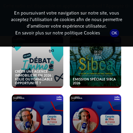
Cette radio est disponible en application android ! Appuyez ci-
RadioTerritoria
La radio des territoires
dessous pour l'installer.
En poursuivant votre navigation sur notre site, vous
acceptez l’utilisation de cookies afin de nous permettre
PODCASTS
Non merci
Télécharger l'application
d’améliorer votre expérience utilisateur.
En savoir plus sur notre politique Cookies
OK
CRÉER UNE AGENCE
IMMOBILIÈRE EN 2026 :
FOLIE OU FORMIDABLE
EMISSION SPÉCIALE SIBCA
OPPORTUNITÉ ?
2026