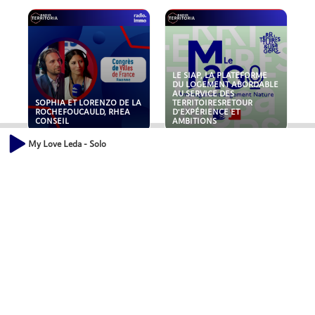
LE SIAP, LA PLATEFORME
DU LOGEMENT ABORDABLE
AU SERVICE DES
SOPHIA ET LORENZO DE LA
TERRITOIRESRETOUR
ROCHEFOUCAULD, RHEA
D'EXPÉRIENCE ET
CONSEIL
AMBITIONS
My Love Leda - Solo
POLLUANTS : DE LA
NOUVEAUX RISQUES :
TOITURE AUX FONDATIONS,
QUELLES ASSURANCES
COMMENT SÉCURISER VOS
POUR NOS ENTREPRISES ?
ACTIFS IMMOBILIER ?