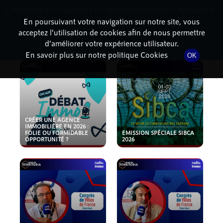
Cette radio est disponible en application android ! Appuyez ci-
RadioTerritoria
La radio des territoires
dessous pour l'installer.
En poursuivant votre navigation sur notre site, vous
acceptez l’utilisation de cookies afin de nous permettre
PODCASTS
Non merci
Télécharger l'application
d’améliorer votre expérience utilisateur.
En savoir plus sur notre politique Cookies
OK
CRÉER UNE AGENCE
IMMOBILIÈRE EN 2026 :
FOLIE OU FORMIDABLE
EMISSION SPÉCIALE SIBCA
OPPORTUNITÉ ?
2026