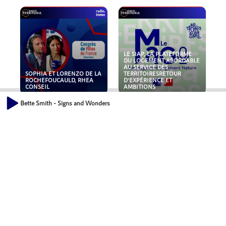
LE SIAP, LA PLATEFORME
DU LOGEMENT ABORDABLE
AU SERVICE DES
SOPHIA ET LORENZO DE LA
TERRITOIRESRETOUR
ROCHEFOUCAULD, RHEA
D'EXPÉRIENCE ET
CONSEIL
AMBITIONS
Bette Smith - Signs and Wonders
POLLUANTS : DE LA
NOUVEAUX RISQUES :
TOITURE AUX FONDATIONS,
QUELLES ASSURANCES
COMMENT SÉCURISER VOS
POUR NOS ENTREPRISES ?
ACTIFS IMMOBILIER ?