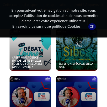
Cette radio est disponible en application android ! Appuyez ci-
RadioTerritoria
La radio des territoires
dessous pour l'installer.
En poursuivant votre navigation sur notre site, vous
acceptez l’utilisation de cookies afin de nous permettre
PODCASTS
Non merci
Télécharger l'application
d’améliorer votre expérience utilisateur.
En savoir plus sur notre politique Cookies
OK
CRÉER UNE AGENCE
IMMOBILIÈRE EN 2026 :
FOLIE OU FORMIDABLE
EMISSION SPÉCIALE SIBCA
OPPORTUNITÉ ?
2026