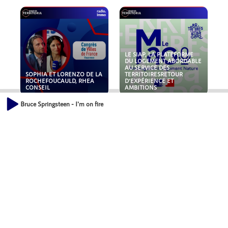
LE SIAP, LA PLATEFORME
DU LOGEMENT ABORDABLE
AU SERVICE DES
SOPHIA ET LORENZO DE LA
TERRITOIRESRETOUR
ROCHEFOUCAULD, RHEA
D'EXPÉRIENCE ET
CONSEIL
AMBITIONS
Bruce Springsteen - I'm on fire
POLLUANTS : DE LA
NOUVEAUX RISQUES :
TOITURE AUX FONDATIONS,
QUELLES ASSURANCES
COMMENT SÉCURISER VOS
POUR NOS ENTREPRISES ?
ACTIFS IMMOBILIER ?