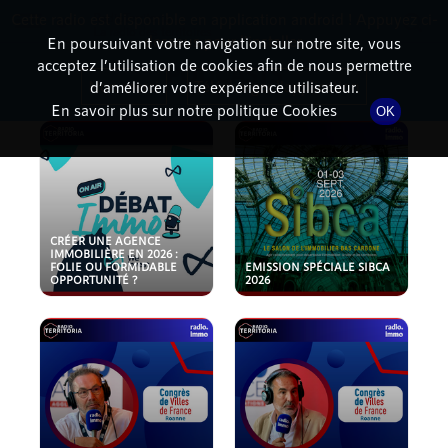
Cette radio est disponible en application android ! Appuyez ci-
RadioTerritoria
La radio des territoires
dessous pour l'installer.
En poursuivant votre navigation sur notre site, vous
acceptez l’utilisation de cookies afin de nous permettre
PODCASTS
Non merci
Télécharger l'application
d’améliorer votre expérience utilisateur.
En savoir plus sur notre politique Cookies
OK
CRÉER UNE AGENCE
IMMOBILIÈRE EN 2026 :
FOLIE OU FORMIDABLE
EMISSION SPÉCIALE SIBCA
OPPORTUNITÉ ?
2026