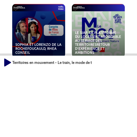
LE SIAP, LA PLATEFORME
DU LOGEMENT ABORDABLE
AU SERVICE DES
SOPHIA ET LORENZO DE LA
TERRITOIRESRETOUR
ROCHEFOUCAULD, RHEA
D'EXPÉRIENCE ET
CONSEIL
AMBITIONS
Territoires en mouvement - Le train, le mode de transport de demain ?
POLLUANTS : DE LA
NOUVEAUX RISQUES :
TOITURE AUX FONDATIONS,
QUELLES ASSURANCES
COMMENT SÉCURISER VOS
POUR NOS ENTREPRISES ?
ACTIFS IMMOBILIER ?