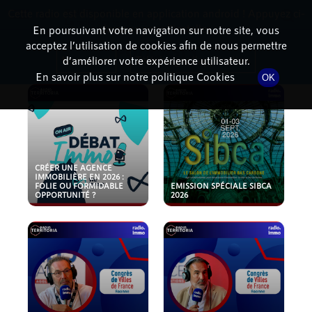
Cette radio est disponible en application android ! Appuyez ci-
RadioTerritoria
La radio des territoires
dessous pour l'installer.
En poursuivant votre navigation sur notre site, vous
acceptez l’utilisation de cookies afin de nous permettre
PODCASTS
Non merci
Télécharger l'application
d’améliorer votre expérience utilisateur.
En savoir plus sur notre politique Cookies
OK
CRÉER UNE AGENCE
IMMOBILIÈRE EN 2026 :
FOLIE OU FORMIDABLE
EMISSION SPÉCIALE SIBCA
OPPORTUNITÉ ?
2026