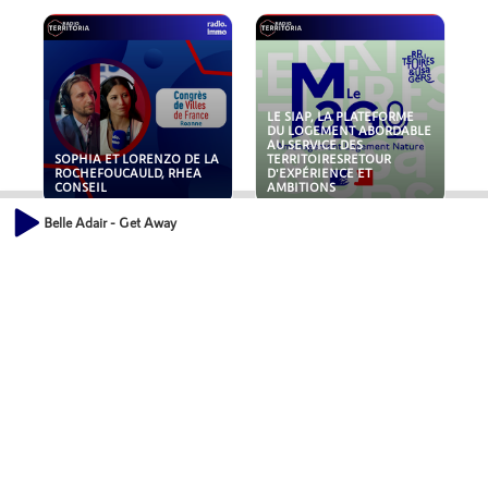
LE SIAP, LA PLATEFORME
DU LOGEMENT ABORDABLE
AU SERVICE DES
SOPHIA ET LORENZO DE LA
TERRITOIRESRETOUR
ROCHEFOUCAULD, RHEA
D'EXPÉRIENCE ET
CONSEIL
AMBITIONS
Belle Adair - Get Away
POLLUANTS : DE LA
NOUVEAUX RISQUES :
TOITURE AUX FONDATIONS,
QUELLES ASSURANCES
COMMENT SÉCURISER VOS
POUR NOS ENTREPRISES ?
ACTIFS IMMOBILIER ?