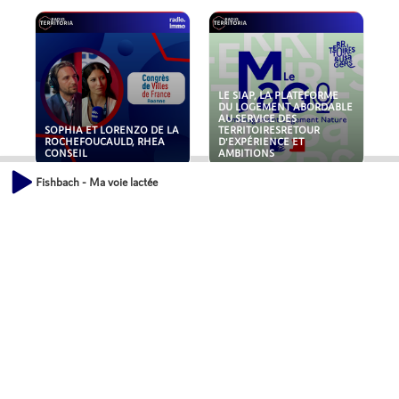
LE SIAP, LA PLATEFORME
DU LOGEMENT ABORDABLE
AU SERVICE DES
SOPHIA ET LORENZO DE LA
TERRITOIRESRETOUR
ROCHEFOUCAULD, RHEA
D'EXPÉRIENCE ET
CONSEIL
AMBITIONS
Fishbach - Ma voie lactée
POLLUANTS : DE LA
NOUVEAUX RISQUES :
TOITURE AUX FONDATIONS,
QUELLES ASSURANCES
COMMENT SÉCURISER VOS
POUR NOS ENTREPRISES ?
ACTIFS IMMOBILIER ?