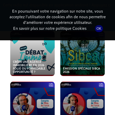
Cette radio est disponible en application android ! Appuyez ci-
RadioTerritoria
La radio des territoires
dessous pour l'installer.
En poursuivant votre navigation sur notre site, vous
acceptez l’utilisation de cookies afin de nous permettre
PODCASTS
Non merci
Télécharger l'application
d’améliorer votre expérience utilisateur.
En savoir plus sur notre politique Cookies
OK
CRÉER UNE AGENCE
IMMOBILIÈRE EN 2026 :
FOLIE OU FORMIDABLE
EMISSION SPÉCIALE SIBCA
OPPORTUNITÉ ?
2026