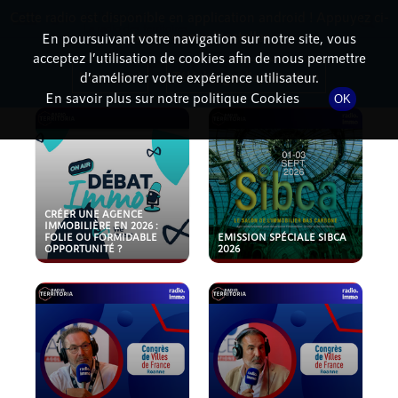
Cette radio est disponible en application android ! Appuyez ci-
RadioTerritoria
La radio des territoires
dessous pour l'installer.
En poursuivant votre navigation sur notre site, vous
acceptez l’utilisation de cookies afin de nous permettre
PODCASTS
Non merci
Télécharger l'application
d’améliorer votre expérience utilisateur.
En savoir plus sur notre politique Cookies
OK
CRÉER UNE AGENCE
IMMOBILIÈRE EN 2026 :
FOLIE OU FORMIDABLE
EMISSION SPÉCIALE SIBCA
OPPORTUNITÉ ?
2026