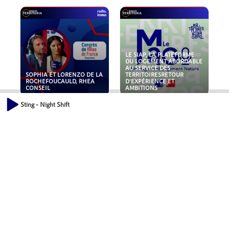
LE SIAP, LA PLATEFORME
DU LOGEMENT ABORDABLE
AU SERVICE DES
SOPHIA ET LORENZO DE LA
TERRITOIRESRETOUR
ROCHEFOUCAULD, RHEA
D'EXPÉRIENCE ET
CONSEIL
AMBITIONS
Sting - Night Shift
POLLUANTS : DE LA
NOUVEAUX RISQUES :
TOITURE AUX FONDATIONS,
QUELLES ASSURANCES
COMMENT SÉCURISER VOS
POUR NOS ENTREPRISES ?
ACTIFS IMMOBILIER ?