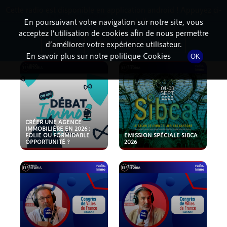
Cette radio est disponible en application android ! Appuyez ci-
RadioTerritoria
La radio des territoires
dessous pour l'installer.
En poursuivant votre navigation sur notre site, vous
acceptez l’utilisation de cookies afin de nous permettre
PODCASTS
Non merci
Télécharger l'application
d’améliorer votre expérience utilisateur.
En savoir plus sur notre politique Cookies
OK
CRÉER UNE AGENCE
IMMOBILIÈRE EN 2026 :
FOLIE OU FORMIDABLE
EMISSION SPÉCIALE SIBCA
OPPORTUNITÉ ?
2026