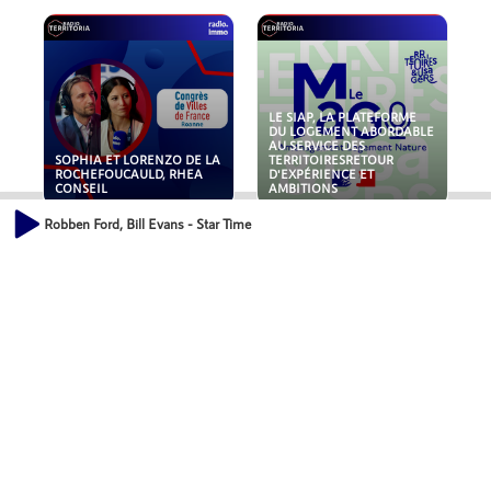
LE SIAP, LA PLATEFORME
DU LOGEMENT ABORDABLE
AU SERVICE DES
SOPHIA ET LORENZO DE LA
TERRITOIRESRETOUR
ROCHEFOUCAULD, RHEA
D'EXPÉRIENCE ET
CONSEIL
AMBITIONS
Robben Ford, Bill Evans - Star Time
POLLUANTS : DE LA
NOUVEAUX RISQUES :
TOITURE AUX FONDATIONS,
QUELLES ASSURANCES
COMMENT SÉCURISER VOS
POUR NOS ENTREPRISES ?
ACTIFS IMMOBILIER ?