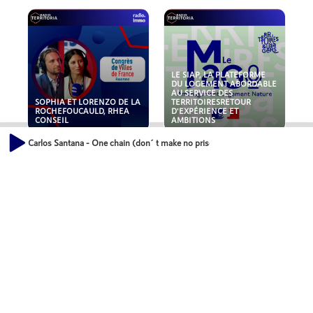
LE SIAP, LA PLATEFORME
DU LOGEMENT ABORDABLE
AU SERVICE DES
SOPHIA ET LORENZO DE LA
TERRITOIRESRETOUR
ROCHEFOUCAULD, RHEA
D'EXPÉRIENCE ET
CONSEIL
AMBITIONS
Carlos Santana - One chain (don´t make no priso
POLLUANTS : DE LA
NOUVEAUX RISQUES :
TOITURE AUX FONDATIONS,
QUELLES ASSURANCES
COMMENT SÉCURISER VOS
POUR NOS ENTREPRISES ?
ACTIFS IMMOBILIER ?