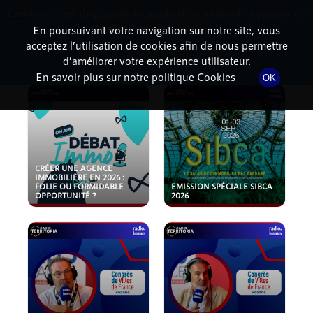
Cette radio est disponible en application android ! Appuyez ci-
RadioTerritoria
La radio des territoires
dessous pour l'installer.
En poursuivant votre navigation sur notre site, vous
acceptez l’utilisation de cookies afin de nous permettre
PODCASTS
Non merci
Télécharger l'application
d’améliorer votre expérience utilisateur.
En savoir plus sur notre politique Cookies
OK
CRÉER UNE AGENCE
IMMOBILIÈRE EN 2026 :
FOLIE OU FORMIDABLE
EMISSION SPÉCIALE SIBCA
OPPORTUNITÉ ?
2026