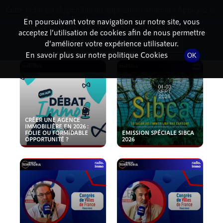
Cette radio est disponible en application android ! Appuyez ci-
RadioTerritoria
La radio des territoires
dessous pour l'installer.
En poursuivant votre navigation sur notre site, vous
acceptez l’utilisation de cookies afin de nous permettre
PODCASTS
Non merci
Télécharger l'application
d’améliorer votre expérience utilisateur.
En savoir plus sur notre politique Cookies
OK
CRÉER UNE AGENCE
IMMOBILIÈRE EN 2026 :
FOLIE OU FORMIDABLE
EMISSION SPÉCIALE SIBCA
OPPORTUNITÉ ?
2026