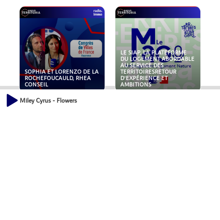
LE SIAP, LA PLATEFORME
DU LOGEMENT ABORDABLE
AU SERVICE DES
SOPHIA ET LORENZO DE LA
TERRITOIRESRETOUR
ROCHEFOUCAULD, RHEA
D'EXPÉRIENCE ET
CONSEIL
AMBITIONS
Miley Cyrus - Flowers
POLLUANTS : DE LA
NOUVEAUX RISQUES :
TOITURE AUX FONDATIONS,
QUELLES ASSURANCES
COMMENT SÉCURISER VOS
POUR NOS ENTREPRISES ?
ACTIFS IMMOBILIER ?