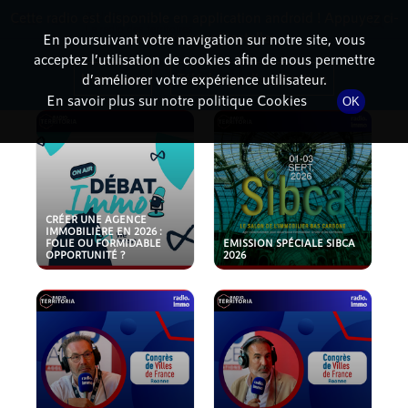
Cette radio est disponible en application android ! Appuyez ci-
RadioTerritoria
La radio des territoires
dessous pour l'installer.
En poursuivant votre navigation sur notre site, vous
acceptez l’utilisation de cookies afin de nous permettre
PODCASTS
Non merci
Télécharger l'application
d’améliorer votre expérience utilisateur.
En savoir plus sur notre politique Cookies
OK
CRÉER UNE AGENCE
IMMOBILIÈRE EN 2026 :
FOLIE OU FORMIDABLE
EMISSION SPÉCIALE SIBCA
OPPORTUNITÉ ?
2026