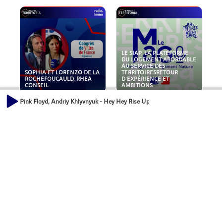
LE SIAP, LA PLATEFORME
DU LOGEMENT ABORDABLE
AU SERVICE DES
SOPHIA ET LORENZO DE LA
TERRITOIRESRETOUR
ROCHEFOUCAULD, RHEA
D'EXPÉRIENCE ET
CONSEIL
AMBITIONS
Pink Floyd, Andriy Khlyvnyuk - Hey Hey Rise Up (feat. Andriy
POLLUANTS : DE LA
NOUVEAUX RISQUES :
TOITURE AUX FONDATIONS,
QUELLES ASSURANCES
COMMENT SÉCURISER VOS
POUR NOS ENTREPRISES ?
ACTIFS IMMOBILIER ?