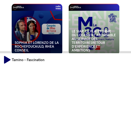
LE SIAP, LA PLATEFORME
DU LOGEMENT ABORDABLE
AU SERVICE DES
SOPHIA ET LORENZO DE LA
TERRITOIRESRETOUR
ROCHEFOUCAULD, RHEA
D'EXPÉRIENCE ET
CONSEIL
AMBITIONS
Tamino - Fascination
POLLUANTS : DE LA
NOUVEAUX RISQUES :
TOITURE AUX FONDATIONS,
QUELLES ASSURANCES
COMMENT SÉCURISER VOS
POUR NOS ENTREPRISES ?
ACTIFS IMMOBILIER ?