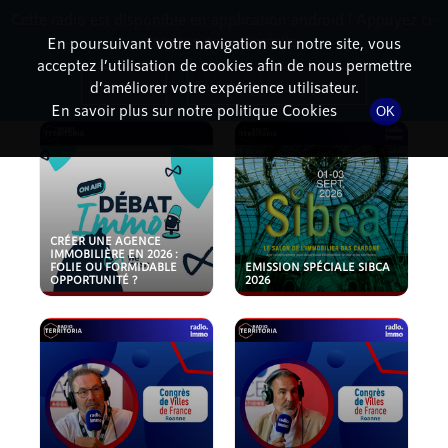
Cette radio est disponible en application android ! Appuyez ci-
RadioTerritoria
La radio des territoires
dessous pour l'installer.
En poursuivant votre navigation sur notre site, vous
acceptez l’utilisation de cookies afin de nous permettre
PODCASTS
Non merci
Télécharger l'application
d’améliorer votre expérience utilisateur.
En savoir plus sur notre politique Cookies
OK
CRÉER UNE AGENCE
IMMOBILIÈRE EN 2026 :
FOLIE OU FORMIDABLE
EMISSION SPÉCIALE SIBCA
OPPORTUNITÉ ?
2026