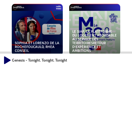
LE SIAP, LA PLATEFORME
DU LOGEMENT ABORDABLE
AU SERVICE DES
SOPHIA ET LORENZO DE LA
TERRITOIRESRETOUR
ROCHEFOUCAULD, RHEA
D'EXPÉRIENCE ET
CONSEIL
AMBITIONS
Genesis - Tonight. Tonight. Tonight
POLLUANTS : DE LA
NOUVEAUX RISQUES :
TOITURE AUX FONDATIONS,
QUELLES ASSURANCES
COMMENT SÉCURISER VOS
POUR NOS ENTREPRISES ?
ACTIFS IMMOBILIER ?