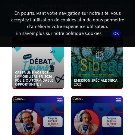
Cette radio est disponible en application android ! Appuyez ci-
RadioTerritoria
La radio des territoires
dessous pour l'installer.
En poursuivant votre navigation sur notre site, vous
acceptez l’utilisation de cookies afin de nous permettre
PODCASTS
Non merci
Télécharger l'application
d’améliorer votre expérience utilisateur.
En savoir plus sur notre politique Cookies
OK
CRÉER UNE AGENCE
IMMOBILIÈRE EN 2026 :
FOLIE OU FORMIDABLE
EMISSION SPÉCIALE SIBCA
OPPORTUNITÉ ?
2026