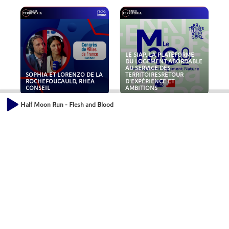
LE SIAP, LA PLATEFORME
DU LOGEMENT ABORDABLE
AU SERVICE DES
SOPHIA ET LORENZO DE LA
TERRITOIRESRETOUR
ROCHEFOUCAULD, RHEA
D'EXPÉRIENCE ET
CONSEIL
AMBITIONS
Half Moon Run - Flesh and Blood
POLLUANTS : DE LA
NOUVEAUX RISQUES :
TOITURE AUX FONDATIONS,
QUELLES ASSURANCES
COMMENT SÉCURISER VOS
POUR NOS ENTREPRISES ?
ACTIFS IMMOBILIER ?