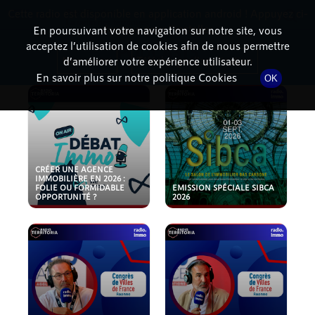
Cette radio est disponible en application android ! Appuyez ci-
RadioTerritoria
La radio des territoires
dessous pour l'installer.
En poursuivant votre navigation sur notre site, vous
acceptez l’utilisation de cookies afin de nous permettre
PODCASTS
Non merci
Télécharger l'application
d’améliorer votre expérience utilisateur.
En savoir plus sur notre politique Cookies
OK
CRÉER UNE AGENCE
IMMOBILIÈRE EN 2026 :
FOLIE OU FORMIDABLE
EMISSION SPÉCIALE SIBCA
OPPORTUNITÉ ?
2026