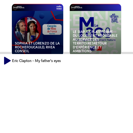
LE SIAP, LA PLATEFORME
DU LOGEMENT ABORDABLE
AU SERVICE DES
SOPHIA ET LORENZO DE LA
TERRITOIRESRETOUR
ROCHEFOUCAULD, RHEA
D'EXPÉRIENCE ET
CONSEIL
AMBITIONS
Eric Clapton - My father's eyes
POLLUANTS : DE LA
NOUVEAUX RISQUES :
TOITURE AUX FONDATIONS,
QUELLES ASSURANCES
COMMENT SÉCURISER VOS
POUR NOS ENTREPRISES ?
ACTIFS IMMOBILIER ?