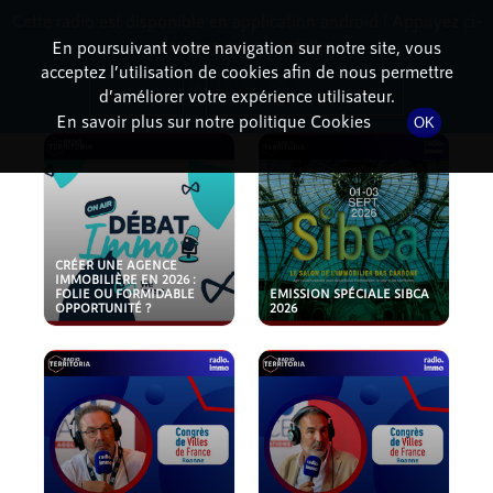
Cette radio est disponible en application android ! Appuyez ci-
RadioTerritoria
La radio des territoires
dessous pour l'installer.
En poursuivant votre navigation sur notre site, vous
acceptez l’utilisation de cookies afin de nous permettre
PODCASTS
Non merci
Télécharger l'application
d’améliorer votre expérience utilisateur.
En savoir plus sur notre politique Cookies
OK
CRÉER UNE AGENCE
IMMOBILIÈRE EN 2026 :
FOLIE OU FORMIDABLE
EMISSION SPÉCIALE SIBCA
OPPORTUNITÉ ?
2026