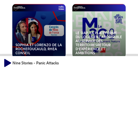
LE SIAP, LA PLATEFORME
DU LOGEMENT ABORDABLE
AU SERVICE DES
SOPHIA ET LORENZO DE LA
TERRITOIRESRETOUR
ROCHEFOUCAULD, RHEA
D'EXPÉRIENCE ET
CONSEIL
AMBITIONS
Nine Stories - Panic Attacks
POLLUANTS : DE LA
NOUVEAUX RISQUES :
TOITURE AUX FONDATIONS,
QUELLES ASSURANCES
COMMENT SÉCURISER VOS
POUR NOS ENTREPRISES ?
ACTIFS IMMOBILIER ?