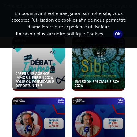
Cette radio est disponible en application android ! Appuyez ci-
RadioTerritoria
La radio des territoires
dessous pour l'installer.
En poursuivant votre navigation sur notre site, vous
acceptez l’utilisation de cookies afin de nous permettre
PODCASTS
Non merci
Télécharger l'application
d’améliorer votre expérience utilisateur.
En savoir plus sur notre politique Cookies
OK
CRÉER UNE AGENCE
IMMOBILIÈRE EN 2026 :
FOLIE OU FORMIDABLE
EMISSION SPÉCIALE SIBCA
OPPORTUNITÉ ?
2026