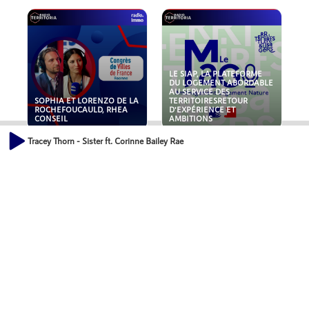
LE SIAP, LA PLATEFORME
DU LOGEMENT ABORDABLE
AU SERVICE DES
SOPHIA ET LORENZO DE LA
TERRITOIRESRETOUR
ROCHEFOUCAULD, RHEA
D'EXPÉRIENCE ET
CONSEIL
AMBITIONS
Tracey Thorn - Sister ft. Corinne Bailey Rae
POLLUANTS : DE LA
NOUVEAUX RISQUES :
TOITURE AUX FONDATIONS,
QUELLES ASSURANCES
COMMENT SÉCURISER VOS
POUR NOS ENTREPRISES ?
ACTIFS IMMOBILIER ?