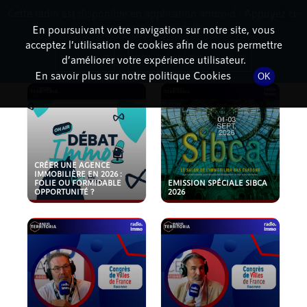
Cette radio est disponible en application android ! Appuyez ci-
RadioTerritoria
La radio des territoires
dessous pour l'installer.
En poursuivant votre navigation sur notre site, vous
acceptez l’utilisation de cookies afin de nous permettre
PODCASTS
Non merci
Télécharger l'application
d’améliorer votre expérience utilisateur.
En savoir plus sur notre politique Cookies
OK
CRÉER UNE AGENCE
IMMOBILIÈRE EN 2026 :
FOLIE OU FORMIDABLE
EMISSION SPÉCIALE SIBCA
OPPORTUNITÉ ?
2026