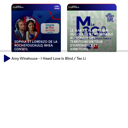
LE SIAP, LA PLATEFORME
DU LOGEMENT ABORDABLE
AU SERVICE DES
SOPHIA ET LORENZO DE LA
TERRITOIRESRETOUR
ROCHEFOUCAULD, RHEA
D'EXPÉRIENCE ET
CONSEIL
AMBITIONS
Amy Winehouse - I Heard Love Is Blind / Teo Licks
POLLUANTS : DE LA
NOUVEAUX RISQUES :
TOITURE AUX FONDATIONS,
QUELLES ASSURANCES
COMMENT SÉCURISER VOS
POUR NOS ENTREPRISES ?
ACTIFS IMMOBILIER ?