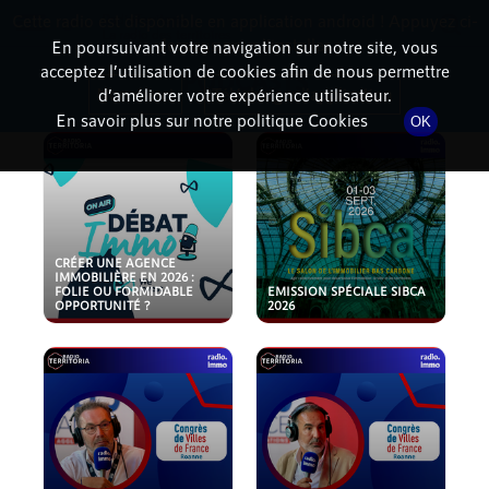
Cette radio est disponible en application android ! Appuyez ci-
RadioTerritoria
La radio des territoires
dessous pour l'installer.
En poursuivant votre navigation sur notre site, vous
acceptez l’utilisation de cookies afin de nous permettre
PODCASTS
Non merci
Télécharger l'application
d’améliorer votre expérience utilisateur.
En savoir plus sur notre politique Cookies
OK
CRÉER UNE AGENCE
IMMOBILIÈRE EN 2026 :
FOLIE OU FORMIDABLE
EMISSION SPÉCIALE SIBCA
OPPORTUNITÉ ?
2026