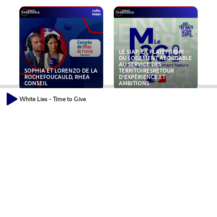
LE SIAP, LA PLATEFORME
DU LOGEMENT ABORDABLE
AU SERVICE DES
SOPHIA ET LORENZO DE LA
TERRITOIRESRETOUR
ROCHEFOUCAULD, RHEA
D'EXPÉRIENCE ET
CONSEIL
AMBITIONS
White Lies - Time to Give
POLLUANTS : DE LA
NOUVEAUX RISQUES :
TOITURE AUX FONDATIONS,
QUELLES ASSURANCES
COMMENT SÉCURISER VOS
POUR NOS ENTREPRISES ?
ACTIFS IMMOBILIER ?