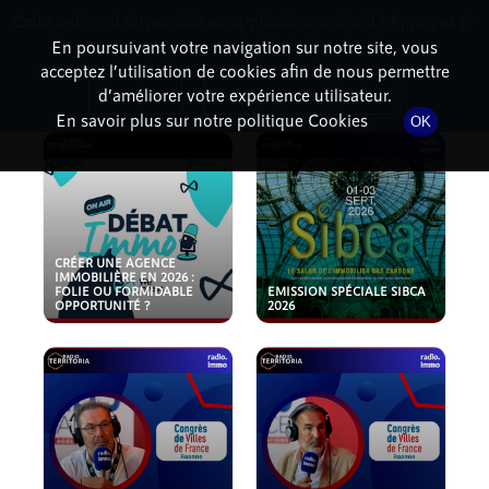
Cette radio est disponible en application android ! Appuyez ci-
RadioTerritoria
La radio des territoires
dessous pour l'installer.
En poursuivant votre navigation sur notre site, vous
acceptez l’utilisation de cookies afin de nous permettre
PODCASTS
Non merci
Télécharger l'application
d’améliorer votre expérience utilisateur.
En savoir plus sur notre politique Cookies
OK
CRÉER UNE AGENCE
IMMOBILIÈRE EN 2026 :
FOLIE OU FORMIDABLE
EMISSION SPÉCIALE SIBCA
OPPORTUNITÉ ?
2026