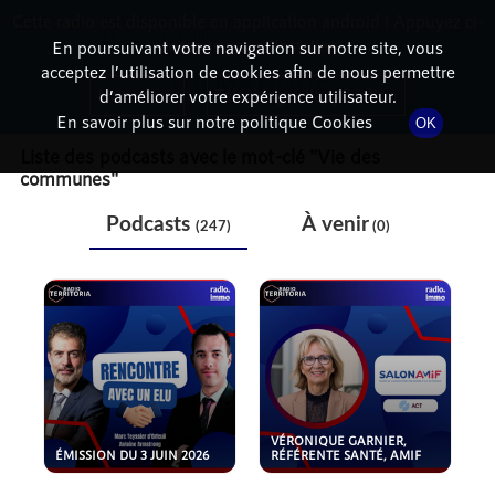
Cette radio est disponible en application android ! Appuyez ci-
RadioTerritoria
La radio des territoires
dessous pour l'installer.
En poursuivant votre navigation sur notre site, vous
acceptez l’utilisation de cookies afin de nous permettre
THÉMATIQUE
Non merci
Télécharger l'application
d’améliorer votre expérience utilisateur.
En savoir plus sur notre politique Cookies
OK
Liste des podcasts avec le mot-clé "
Vie des
communes
"
Podcasts
À venir
(247)
(0)
VÉRONIQUE GARNIER,
ÉMISSION DU 3 JUIN 2026
RÉFÉRENTE SANTÉ, AMIF