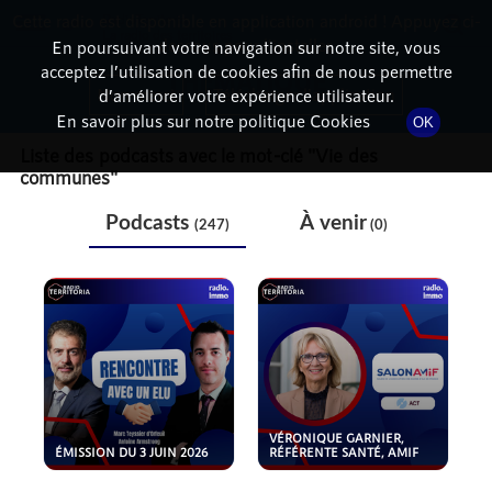
Cette radio est disponible en application android ! Appuyez ci-
RadioTerritoria
La radio des territoires
dessous pour l'installer.
En poursuivant votre navigation sur notre site, vous
acceptez l’utilisation de cookies afin de nous permettre
THÉMATIQUE
Non merci
Télécharger l'application
d’améliorer votre expérience utilisateur.
En savoir plus sur notre politique Cookies
OK
Liste des podcasts avec le mot-clé "
Vie des
communes
"
Podcasts
À venir
(247)
(0)
VÉRONIQUE GARNIER,
ÉMISSION DU 3 JUIN 2026
RÉFÉRENTE SANTÉ, AMIF