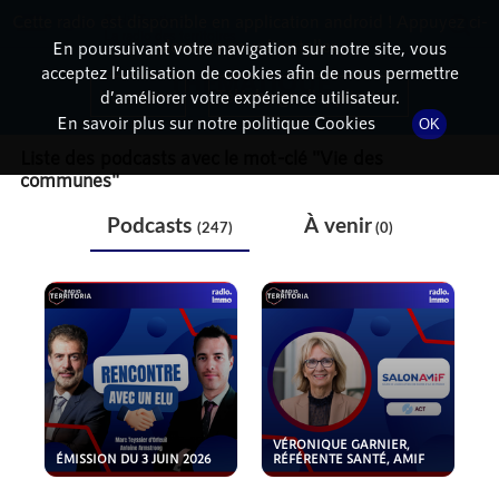
Cette radio est disponible en application android ! Appuyez ci-
RadioTerritoria
La radio des territoires
dessous pour l'installer.
En poursuivant votre navigation sur notre site, vous
acceptez l’utilisation de cookies afin de nous permettre
THÉMATIQUE
Non merci
Télécharger l'application
d’améliorer votre expérience utilisateur.
En savoir plus sur notre politique Cookies
OK
Liste des podcasts avec le mot-clé "
Vie des
communes
"
Podcasts
À venir
(247)
(0)
VÉRONIQUE GARNIER,
ÉMISSION DU 3 JUIN 2026
RÉFÉRENTE SANTÉ, AMIF