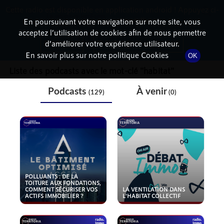
Cette radio est disponible en application android ! Appuyez ci-
RadioTerritoria
La radio des territoires
dessous pour l'installer.
En poursuivant votre navigation sur notre site, vous
acceptez l’utilisation de cookies afin de nous permettre
THÉMATIQUE
Non merci
Télécharger l'application
d’améliorer votre expérience utilisateur.
En savoir plus sur notre politique Cookies
OK
Liste des podcasts avec le mot-clé "
habitat
"
Podcasts
À venir
(129)
(0)
POLLUANTS : DE LA
TOITURE AUX FONDATIONS,
COMMENT SÉCURISER VOS
LA VENTILATION DANS
ACTIFS IMMOBILIER ?
L'HABITAT COLLECTIF