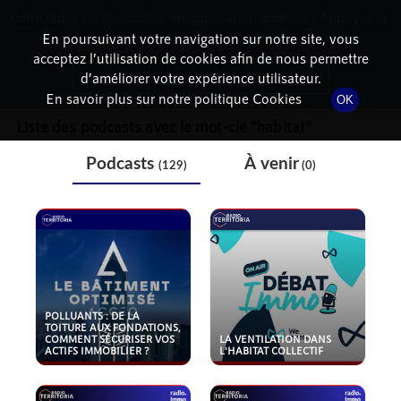
Cette radio est disponible en application android ! Appuyez ci-
RadioTerritoria
La radio des territoires
dessous pour l'installer.
En poursuivant votre navigation sur notre site, vous
acceptez l’utilisation de cookies afin de nous permettre
THÉMATIQUE
Non merci
Télécharger l'application
d’améliorer votre expérience utilisateur.
En savoir plus sur notre politique Cookies
OK
Liste des podcasts avec le mot-clé "
habitat
"
Podcasts
À venir
(129)
(0)
POLLUANTS : DE LA
TOITURE AUX FONDATIONS,
COMMENT SÉCURISER VOS
LA VENTILATION DANS
ACTIFS IMMOBILIER ?
L'HABITAT COLLECTIF