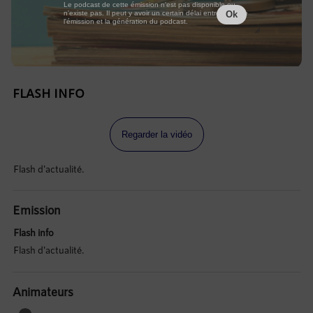
Le podcast de cette émission n'est pas disponible ou
n'existe pas. Il peut y avoir un certain délai entre la fin de
Ok
l'émission et la génération du podcast.
FLASH INFO
Regarder la vidéo
Flash d'actualité.
Emission
Flash info
Flash d'actualité.
Animateurs