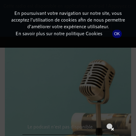
Cette radio est disponible en application android ! Appuyez ci-
RadioTerritoria
La radio des territoires
dessous pour l'installer.
En poursuivant votre navigation sur notre site, vous
acceptez l’utilisation de cookies afin de nous permettre
DÉTAILS DE L'ÉPISODE
Non merci
Télécharger l'application
d’améliorer votre expérience utilisateur.
En savoir plus sur notre politique Cookies
OK
20 novembre 2021
à 7h59
, durée : Invalid date
Le podcast n'est pas disponible