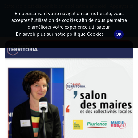
Cette radio est disponible en application android ! Appuyez ci-
RadioTerritoria
La radio des territoires
dessous pour l'installer.
En poursuivant votre navigation sur notre site, vous
acceptez l’utilisation de cookies afin de nous permettre
DÉTAILS DE L'ÉPISODE
Non merci
Télécharger l'application
d’améliorer votre expérience utilisateur.
En savoir plus sur notre politique Cookies
OK
18 novembre 2021
à 16h11
, durée : 7 minutes