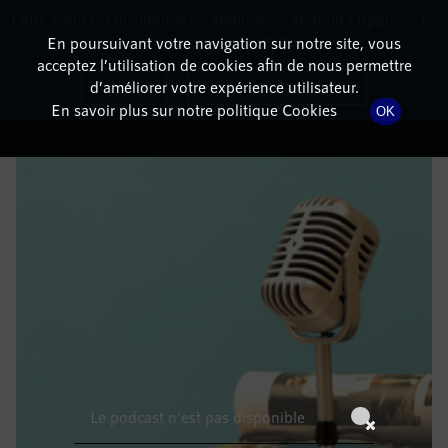
Cette radio est disponible en application android ! Appuyez ci-
RadioTerritoria
La radio des territoires
dessous pour l'installer.
En poursuivant votre navigation sur notre site, vous
acceptez l’utilisation de cookies afin de nous permettre
DÉTAILS DE L'ÉPISODE
Non merci
Télécharger l'application
d’améliorer votre expérience utilisateur.
En savoir plus sur notre politique Cookies
OK
28 novembre 2021
à 12h59
, durée : Invalid date
Le podcast n'est pas disponible