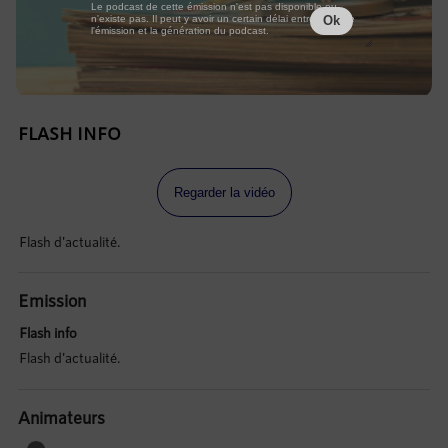
Le podcast de cette émission n'est pas disponible ou
n'existe pas. Il peut y avoir un certain délai entre la fin de
Ok
l'émission et la génération du podcast.
FLASH INFO
Regarder la vidéo
Flash d'actualité.
Emission
Flash info
Flash d'actualité.
Animateurs