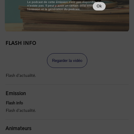
Le podcast de cette émission n'est pas disponible ou
n'existe pas. Il peut y avoir un certain délai entre la fin de
Ok
l'émission et la génération du podcast.
FLASH INFO
Regarder la vidéo
Flash d'actualité.
Emission
Flash info
Flash d'actualité.
Animateurs