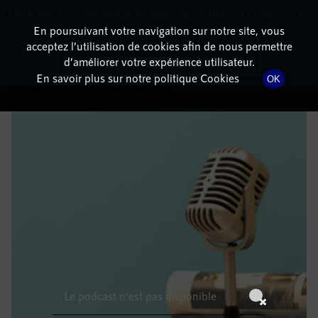
Cette radio est disponible en application android ! Appuyez ci-
RadioTerritoria
La radio des territoires
dessous pour l'installer.
En poursuivant votre navigation sur notre site, vous
acceptez l’utilisation de cookies afin de nous permettre
DÉTAILS DE L'ÉMISSION
Non merci
Télécharger l'application
d’améliorer votre expérience utilisateur.
En savoir plus sur notre politique Cookies
OK
30 novembre 2021
à 5h59
, durée : Invalid date
Le podcast n'est pas disponible