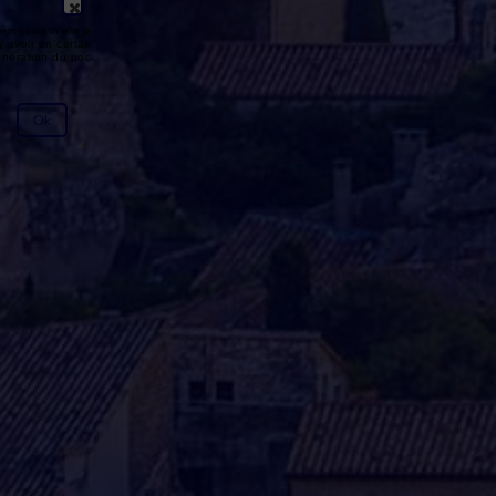
émission n'est pas disponible ou
y avoir un certain délai entre la fin
génération du podcast.
Ok