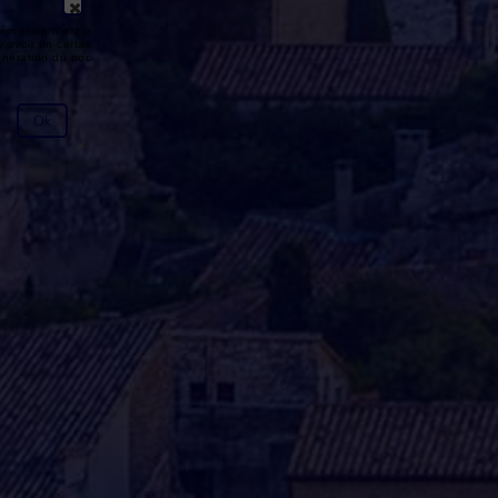
émission n'est pas disponible ou
y avoir un certain délai entre la fin
génération du podcast.
Ok