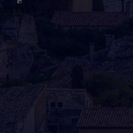
émission n'est pas disponible ou
y avoir un certain délai entre la fin
génération du podcast.
Ok