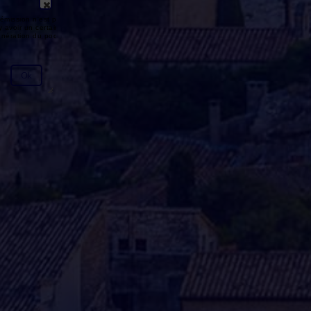
émission n'est pas disponible ou
y avoir un certain délai entre la fin
génération du podcast.
Ok