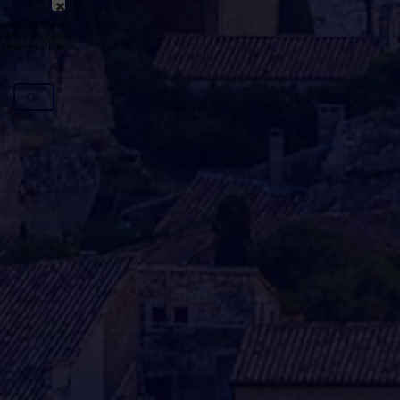
émission n'est pas disponible ou
y avoir un certain délai entre la fin
génération du podcast.
Ok