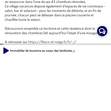
se ressourcer dans l’une de ses 43 chambres rénovées.
Ce village vacances dispose également d’espaces de vie conviviaux -
salon, bar et solarium - pour les moments de détente, et en fin de
journée, chacun peut se délasser dans la piscine couverte et
chauffée toute la saison.
Découvrons ensemble ce territoire et cette résidence dont la
rénovation des chambres fait aujourd'hui l'objet d'une inauguration.
A retrouver sur
https://fleurs-et-neige.fr/fr/
Immobilier de tourisme au coeur des territoires, journée découverte en
Animateurs
00:00
32:36
Sylvain LEVY-VALENSI
Directeur associé, Groupe Territoria
Invités
Dominique GIRARD