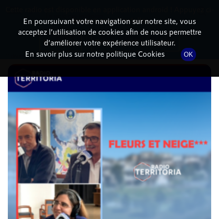
Cette radio est disponible en application android ! Appuyez ci-
RadioTerritoria
La radio des territoires
dessous pour l'installer.
En poursuivant votre navigation sur notre site, vous
acceptez l’utilisation de cookies afin de nous permettre
DÉTAILS DE L'ÉPISODE
Non merci
Télécharger l'application
d’améliorer votre expérience utilisateur.
En savoir plus sur notre politique Cookies
OK
11 décembre 2021
à 14h05
, durée : 33 minutes