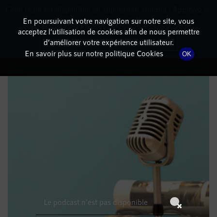
Cette radio est disponible en application android ! Appuyez ci-
RadioTerritoria
La radio des territoires
dessous pour l'installer.
En poursuivant votre navigation sur notre site, vous
acceptez l’utilisation de cookies afin de nous permettre
DÉTAILS DE L'ÉPISODE
Non merci
Télécharger l'application
d’améliorer votre expérience utilisateur.
En savoir plus sur notre politique Cookies
OK
21 décembre 2021
à 14h59
, durée : Invalid date
Le podcast n'est pas disponible