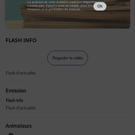
Le podcast de cette émission n'est pas disponible ou
n'existe pas. Il peut y avoir un certain délai entre la fin de
Ok
l'émission et la génération du podcast.
FLASH INFO
Regarder la vidéo
Flash d'actualité.
Emission
Flash info
Flash d'actualité.
Animateurs